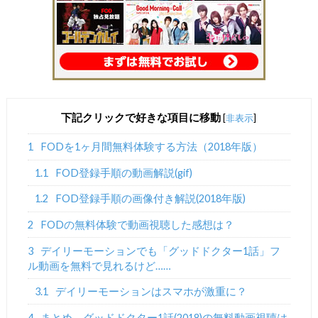
下記クリックで好きな項目に移動
[
非表示
]
1
FODを1ヶ月間無料体験する方法（2018年版）
1.1
FOD登録手順の動画解説(gif)
1.2
FOD登録手順の画像付き解説(2018年版)
2
FODの無料体験で動画視聴した感想は？
3
デイリーモーションでも「グッドドクター1話」フ
ル動画を無料で見れるけど……
3.1
デイリーモーションはスマホが激重に？
4
まとめ グッドドクター1話(2018)の無料動画視聴は