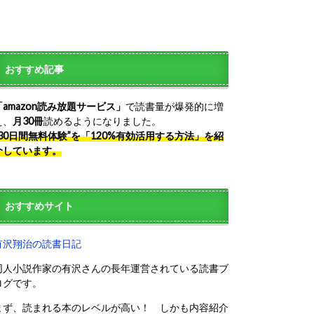
おすすめ記事
「amazon読み放題サービス」
で読書量が爆発的に増
え、
月30冊
読めるようになりました。
“30日間無料体験”を「120%有効活用する方法」を紹
介しています。
おすすめサイト
有沢翔治の読書日記
同人小説作家の有沢さんの長年運営されている読書ブ
ログです。
まず、読まれる本のレベルが高い！ しかも内容紹介