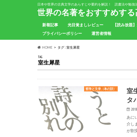
日本や世界の古典文学のあらすじや要約を解説！ 読書法や勉強
世界の名著をおすすめする高
新着記事
光目覚ましレビュー
【読み放題】
プライバシーポリシー
運営者情報
HOME
タグ : 室生犀星
TAG
室生犀星
室
哲学と文学（本の話）
タ
2018
あに
介し
が割安