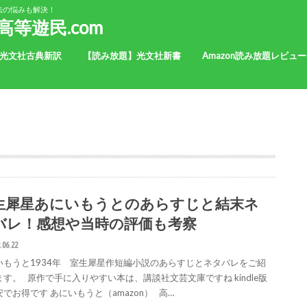
法の悩みも解決！
等遊民.com
光文社古典新訳
【読み放題】光文社新書
Amazon読み放題レビュー
生犀星あにいもうとのあらすじと結末ネ
バレ！感想や当時の評価も考察
.06.22
いもうと1934年 室生犀星作短編小説のあらすじとネタバレをご紹
ます。 原作で手に入りやすい本は、講談社文芸文庫ですね kindle版
でお得です あにいもうと（amazon） 高…