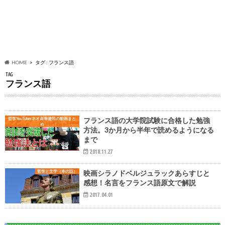
HOME
タグ : フランス語
TAG
フランス語
哲学YouTuberネオ高等遊民の動画まと
フランス語の大学院試験に合格した勉強
め
方法。3か月から半年で読めるようになる
まで
2018.11.27
哲学と文学（本の話）
映画シラノドベルジュラックあらすじと
感想！名言をフランス語原文で解説
2017.04.01