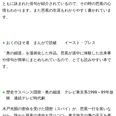
ともに詠まれた俳句が紹介されているので、その時の芭蕉の心
情もわかります。また芭蕉の生涯もわかりやすく書かれていま
す。
おくのほそ道 まんがで読破 イースト・プレス
「奥の細道」を漫画化した作品。芭蕉が道中に体験した出来事
や俳句が簡単にまとめられているので、とても読みやすい本で
す。
歴史サスペンス隠密・奥の細道 テレビ東京系1988～89年放
映 連続テレビ時代劇
水戸光圀の密命を受けた隠密（スパイ）が、芭蕉一行を装いな
がら、陰から芭蕉の道中を守りつつ、東北地方の藩の不正を暴