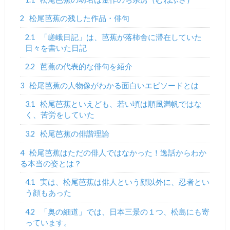
2
松尾芭蕉の残した作品・俳句
2.1
「嵯峨日記」は、芭蕉が落柿舎に滞在していた
日々を書いた日記
2.2
芭蕉の代表的な俳句を紹介
3
松尾芭蕉の人物像がわかる面白いエピソードとは
3.1
松尾芭蕉といえども、若い頃は順風満帆ではな
く、苦労をしていた
3.2
松尾芭蕉の俳諧理論
4
松尾芭蕉はただの俳人ではなかった！逸話からわか
る本当の姿とは？
4.1
実は、松尾芭蕉は俳人という顔以外に、忍者とい
う顔もあった
4.2
「奥の細道」では、日本三景の１つ、松島にも寄
っています。