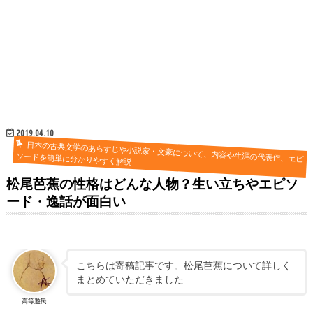
2019.04.10
日本の古典文学のあらすじや小説家・文豪について、内容や生涯の代表作、エピ
ソードを簡単に分かりやすく解説
松尾芭蕉の性格はどんな人物？生い立ちやエピソ
ード・逸話が面白い
こちらは寄稿記事です。松尾芭蕉について詳しく
まとめていただきました
高等遊民