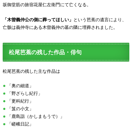
坂御堂筋の旅宿花屋仁左衛門にて亡くなる。
「木曽義仲公の側に葬ってほしい」
という芭蕉の遺言により、
亡骸は義仲寺にある木曽義仲の墓の隣に埋葬されました。
松尾芭蕉の残した作品・俳句
松尾芭蕉の残した主な作品は
「奥の細道」
「野ざらし紀行」
「更科紀行」
「笈の小文」
「鹿島詣（かしまもうで）」
「嵯峨日記」