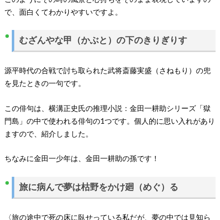
で、面白くてわかりやすいですよ。
むざんやな甲（かぶと）の下のきりぎりす
源平時代の合戦で討ち取られた武将斎藤実盛（さねもり）の兜
を見たときの一句です。
この俳句は、横溝正史氏の推理小説：金田一耕助シリーズ「獄
門島」の中で使われる俳句の1つです。個人的に思い入れがあり
ますので、紹介しました。
ちなみに金田一少年は、金田一耕助の孫です！
旅に病んで夢は枯野をかけ廻（めぐ）る
〈旅の途中で死の床に臥せっている私だが、夢の中では見知ら