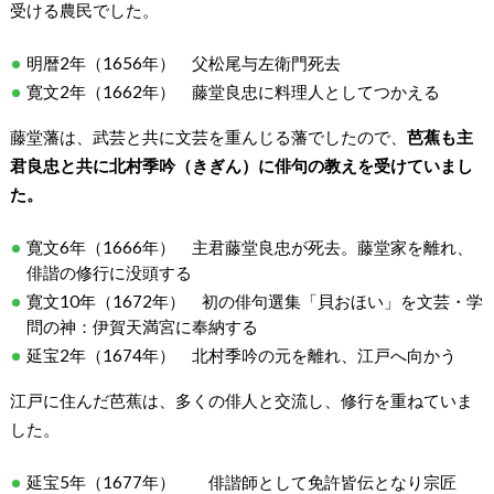
受ける農民でした。
明暦2年（1656年） 父松尾与左衛門死去
寛文2年（1662年） 藤堂良忠に料理人としてつかえる
藤堂藩は、武芸と共に文芸を重んじる藩でしたので、
芭蕉も主
君良忠と共に北村季吟（きぎん）に俳句の教えを受けていまし
た。
寛文6年（1666年） 主君藤堂良忠が死去。藤堂家を離れ、
俳諧の修行に没頭する
寛文10年（1672年） 初の俳句選集「貝おほい」を文芸・学
問の神：伊賀天満宮に奉納する
延宝2年（1674年） 北村季吟の元を離れ、江戸へ向かう
江戸に住んだ芭蕉は、多くの俳人と交流し、修行を重ねていま
した。
延宝5年（1677年） 俳諧師として免許皆伝となり宗匠