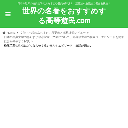
日本や世界の古典文学のあらすじや要約を解説！ 読書法や勉強法の悩みも解決！
世界の名著をおすすめす
る高等遊民.com
HOME
文学・小説のあらすじ内容要約と感想評価レビュー
日本の古典文学のあらすじや小説家・文豪について、内容や生涯の代表作、エピソードを簡単
に分かりやすく解説
松尾芭蕉の性格はどんな人物？生い立ちやエピソード・逸話が面白い