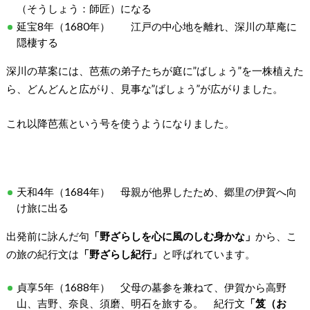
（そうしょう：師匠）になる
延宝8年（1680年） 江戸の中心地を離れ、深川の草庵に
隠棲する
深川の草案には、芭蕉の弟子たちが庭に”ばしょう”を一株植えた
ら、どんどんと広がり、見事な”ばしょう”が広がりました。
これ以降芭蕉という号を使うようになりました。
天和4年（1684年） 母親が他界したため、郷里の伊賀へ向
け旅に出る
出発前に詠んだ句
「野ざらしを心に風のしむ身かな」
から、こ
の旅の紀行文は
「野ざらし紀行」
と呼ばれています。
貞享5年（1688年） 父母の墓参を兼ねて、伊賀から高野
山、吉野、奈良、須磨、明石を旅する。 紀行文
「笈（お