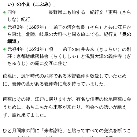
い）の小文（こぶみ）
」
同年 長野県にも旅する 紀行文「更科（さら
しな）紀行」
元禄2年（1689年） 弟子の河合曾良（そら）と共に江戸か
ら東北、北陸、岐阜の大垣へと周る旅にでる。紀行文
「奥の
細道」
元禄4年（1691年）頃 弟子の向井去来（きょらい）の別
荘：京都嵯峨落柿舎（らくししゃ）と滋賀大津の義仲寺（ぎ
ちゅうじ）の庵に交互に住む
芭蕉は、源平時代の武将である木曽義仲を敬愛していたため
に、義仲の墓がある義仲寺に庵を持っていました。
芭蕉はその後、江戸に戻りますが、有名な俳聖の松尾芭蕉に会
うために、あちこちから来客が来たり、句会への誘いが絶え
ず、疲れ果てました。
ひと月間家の門に「来客謝絶」と貼ってすべての交流を断つこ