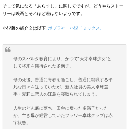
そして気になる「あらすじ」に関してですが、どうやらストー
リーは映画とそれほど差はないようです。
小説版の紹介文は以下↓
ポプラ社 小説「ミックス。」
母のスパルタ教育により、かつて“天才卓球少女”と
して将来を期待された多満子。
母の死後、普通に青春を過ごし、普通に就職する平
凡な日々を送っていたが、新入社員の美人卓球選
手・愛莉に恋人の江島を寝取られてしまう。
人生のどん底に落ち、田舎に戻った多満子だった
が、亡き母が経営していたフラワー卓球クラブは赤
字状態。