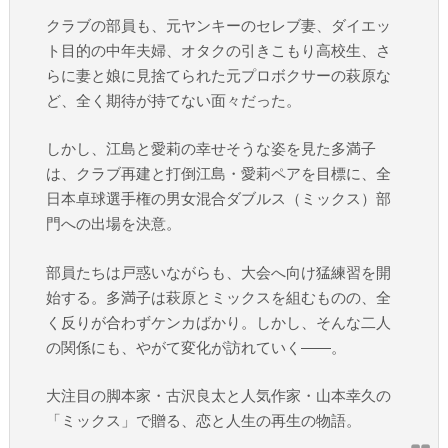
クラブの部員も、元ヤンキーのセレブ妻、ダイエッ
ト目的の中年夫婦、オタクの引きこもり高校生、さ
らに妻と娘に見捨てられた元プロボクサーの萩原な
ど、全く期待が持てない面々だった。
しかし、江島と愛莉の幸せそうな姿を見た多満子
は、クラブ再建と打倒江島・愛莉ペアを目標に、全
日本卓球選手権の男女混合ダブルス（ミックス）部
門への出場を決意。
部員たちは戸惑いながらも、大会へ向け猛練習を開
始する。多満子は萩原とミックスを組むものの、全
く反りが合わずケンカばかり。しかし、そんな二人
の関係にも、やがて変化が訪れていく――。
大注目の脚本家・古沢良太と人気作家・山本幸久の
「ミックス」で贈る、恋と人生の再生の物語。