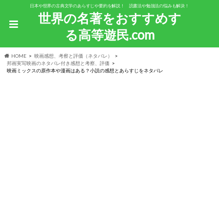
日本や世界の古典文学のあらすじや要約を解説！ 読書法や勉強法の悩みも解決！
世界の名著をおすすめす
る高等遊民.com
HOME
映画感想、考察と評価（ネタバレ）
邦画実写映画のネタバレ付き感想と考察、評価
映画ミックスの原作本や漫画はある？小説の感想とあらすじをネタバレ