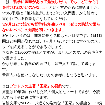
１は
「哲学に興味があって勉強したい。でも、どこから手
を付ければいいのかな……」
という方のために書きました。
5つの手順は「絶対挫折しようがない入門書」から始めて、
書かれている作業をこなしていくだけ。
3か月ほどで誰でも哲学科2年生レベル（ゼミの購読で困ら
ないレベル）の知識が身につきます。
3か月というのは、非常に長く見積もった目安です。1日1時
間ほど時間が取れれば、1ヶ月くらいで十分にすべてのステ
ップを終えることができるでしょう。
ちなみに15000文字ほどですが、ほとんどスマホの音声入力
で書きました。
かなり難しい哲学の内容でも、音声入力で話して書けま
す。
音声入力を使いこなしたい方の参考にもなると思います。
２は
プラトンの主著『国家』の要約
です。
原型は10年前に作成した私の個人的なノートですが、今読
んでも十分に役に立ちます。
岩波文庫で900ページ近くの浩瀚な『国家』の議論を、10分