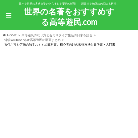
日本や世界の古典文学のあらすじや要約を解説！ 読書法や勉強法の悩みも解決！
世界の名著をおすすめす
る高等遊民.com
HOME
高等遊民のなり方とセミリタイア生活の日常を語る
哲学YouTuberネオ高等遊民の動画まとめ
古代ギリシア語の独学おすすめ教科書。初心者向けの勉強方法と参考書・入門書