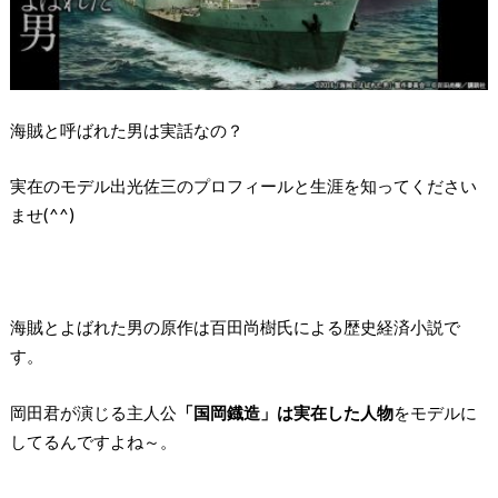
海賊と呼ばれた男は実話なの？
実在のモデル出光佐三のプロフィールと生涯を知ってください
ませ(^^)
海賊とよばれた男の原作は百田尚樹氏による歴史経済小説で
す。
岡田君が演じる主人公
「国岡鐡造」は実在した人物
をモデルに
してるんですよね～。