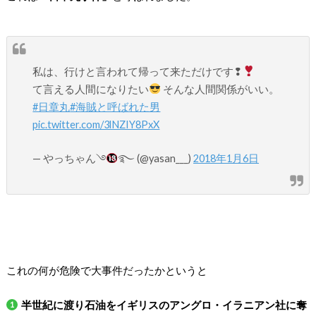
私は、行けと言われて帰って来ただけです❢
て言える人間になりたい
そんな人間関係がいい。
#日章丸
#海賊と呼ばれた男
pic.twitter.com/3lNZIY8PxX
— やっちゃん࿓
࿐ (@yasan___)
2018年1月6日
これの何が危険で大事件だったかというと
半世紀に渡り石油をイギリスのアングロ・イラニアン社に奪