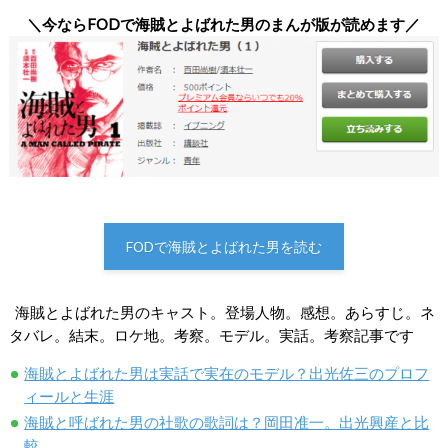
＼今ならFODで海賊とよばれた男のまんが版が読めます／
FODで海賊とよばれた男を読む
海賊とよばれた男のキャスト。登場人物。感想。あらすじ。ネ
タバレ。結末。ロケ地。考察。モデル。実話。考察記事です
海賊とよばれた男は実話で実在のモデル？出光佐三のプロフ
ィールと生涯
海賊と呼ばれた男の社歌の歌詞は？岡田准一。出光興産と比
較