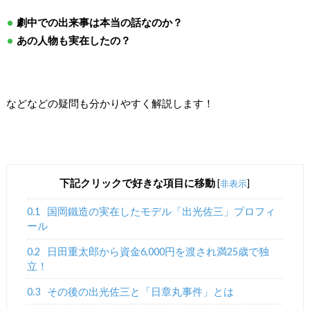
劇中での出来事は本当の話なのか？
あの人物も実在したの？
などなどの疑問も分かりやすく解説します！
下記クリックで好きな項目に移動
[
非表示
]
0.1
国岡鐵造の実在したモデル「出光佐三」プロフィ
ール
0.2
日田重太郎から資金6,000円を渡され満25歳で独
立！
0.3
その後の出光佐三と「日章丸事件」とは