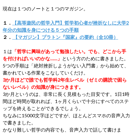
現在は１つのノートと１つのマガジン。
１．
【高等遊民の哲学入門】哲学初心者が挫折なしに大学2
年分の知識を身につける５つの手順
２．
【マガジン】プラトン『国家』の要約（全10冊）
１は
「哲学に興味があって勉強したい。でも、どこから手
を付ければいいのかな……」
という方のために書きました。
5つの手順は「絶対挫折しようがない入門書」から始めて、
書かれている作業をこなしていくだけ。
3か月ほどで誰でも哲学科2年生レベル（ゼミの購読で困ら
ないレベル）の知識が身につきます。
3か月というのは、非常に長く見積もった目安です。1日1時
間ほど時間が取れれば、1ヶ月くらいで十分にすべてのステ
ップを終えることができるでしょう。
ちなみに15000文字ほどですが、ほとんどスマホの音声入力
で書きました。
かなり難しい哲学の内容でも、音声入力で話して書けま