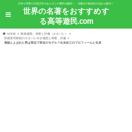
日本や世界の古典文学のあらすじや要約を解説！ 読書法や勉強法の悩みも解決！
世界の名著をおすすめす
る高等遊民.com
HOME
映画感想、考察と評価（ネタバレ）
邦画実写映画のネタバレ付き感想と考察、評価
海賊とよばれた男は実話で実在のモデル？出光佐三のプロフィールと生涯