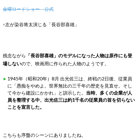
金曜ロードショー 公式
↑左が染谷将太演じる「長谷部喜雄」
残念ながら
「長谷部喜雄」のモデルになった人物は原作にも登
場しない
ので、映画用に作られた人物のようです。
1945年（昭和20年）8月 出光佐三は、終戦の2日後、従業員
に「愚痴をやめよ。世界無比の三千年の歴史を見直せ。そし
て今から建設にかかれ」と訓示した。
当時、多くの企業が人
員を整理する中、出光佐三は約1千名の従業員の首を切らない
ことを宣言した。
こちらも序盤のシーンにありましたね。