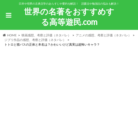
日本や世界の古典文学のあらすじや要約を解説！ 読書法や勉強法の悩みも解決！
世界の名著をおすすめす
る高等遊民.com
HOME
映画感想、考察と評価（ネタバレ）
アニメの感想、考察と評価（ネタバレ）
ジブリ作品の感想、考察と評価（ネタバレ）
トトロと猫バスの正体と本名は？かわいいけど真実は超怖いキャラ？