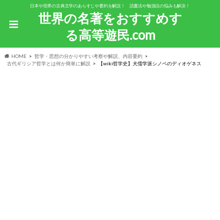
日本や世界の古典文学のあらすじや要約を解説！ 読書法や勉強法の悩みも解決！
世界の名著をおすすめす
る高等遊民.com
HOME
哲学・思想の分かりやすい考察や解説、内容要約
古代ギリシア哲学とは何か簡単に解説
【wiki哲学史】犬儒学派シノペのディオゲネス