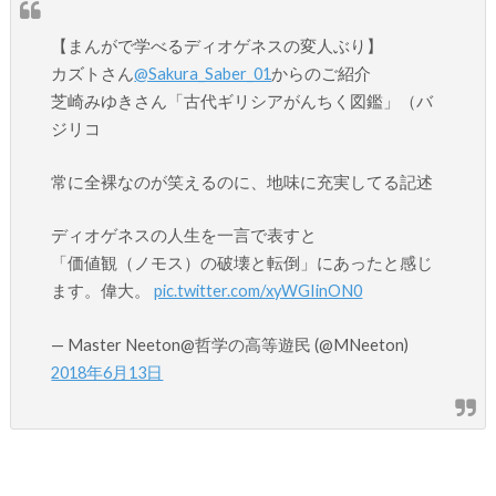
【まんがで学べるディオゲネスの変人ぶり】
カズトさん
@Sakura_Saber_01
からのご紹介
芝崎みゆきさん「古代ギリシアがんちく図鑑」（バ
ジリコ
常に全裸なのが笑えるのに、地味に充実してる記述
ディオゲネスの人生を一言で表すと
「価値観（ノモス）の破壊と転倒」にあったと感じ
ます。偉大。
pic.twitter.com/xyWGIinON0
— Master Neeton@哲学の高等遊民 (@MNeeton)
2018年6月13日