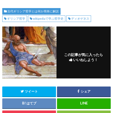
古代ギリシア哲学とは何か簡単に解説
ギリシア哲学
wikipediaで学ぶ哲学史
ディオゲネス
この記事が気に入ったら
いいねしよう！
ツイート
シェア
はてブ