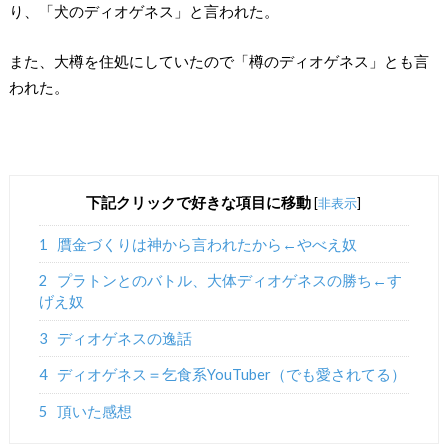
り、「犬のディオゲネス」と言われた。
また、大樽を住処にしていたので「樽のディオゲネス」とも言
われた。
下記クリックで好きな項目に移動
[
非表示
]
1
贋金づくりは神から言われたから←やべえ奴
2
プラトンとのバトル、大体ディオゲネスの勝ち←す
げえ奴
3
ディオゲネスの逸話
4
ディオゲネス＝乞食系YouTuber（でも愛されてる）
5
頂いた感想