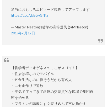
適当におもしろエピソード抜粋してアップします
https://t.co/ykleLwGfKz
— Master Neeton@哲学の高等遊民 (@MNeeton)
2018年6月12日
【哲学者ディオゲネスのここがスゴイ！】
・住居は樽なのでモバイル
・乞食生活なのに偉そうだから有名人
・ニセ金作りで追放
・平気で戻ってきて銀座の交差点的な広場で集団自
慰を始める
・プラトンの講義にすぐ乗り込んで言い負かす