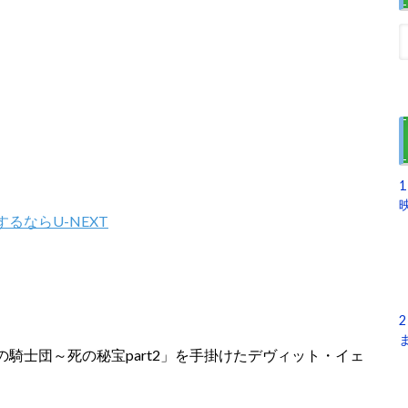
1
るならU-NEXT
2
騎士団～死の秘宝part2」を手掛けたデヴィット・イェ