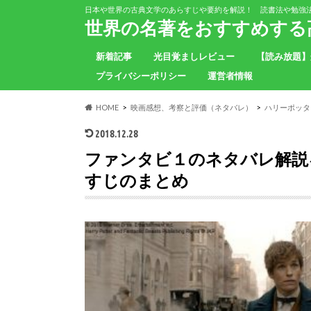
日本や世界の古典文学のあらすじや要約を解説！ 読書法や勉強
世界の名著をおすすめする高
新着記事
光目覚ましレビュー
【読み放題】
プライバシーポリシー
運営者情報
HOME
映画感想、考察と評価（ネタバレ）
ハリーポッタ
2018.12.28
ファンタビ１のネタバレ解説
すじのまとめ