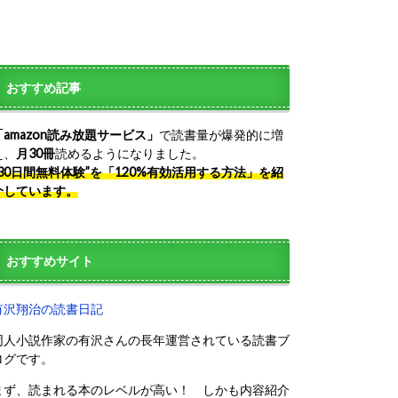
おすすめ記事
「amazon読み放題サービス」
で読書量が爆発的に増
え、
月30冊
読めるようになりました。
“30日間無料体験”を「120%有効活用する方法」を紹
介しています。
おすすめサイト
有沢翔治の読書日記
同人小説作家の有沢さんの長年運営されている読書ブ
ログです。
まず、読まれる本のレベルが高い！ しかも内容紹介