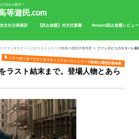
法の悩みも解決！
等遊民.com
光文社古典新訳
【読み放題】光文社新書
Amazon読み放題レビュー
ーファンタスティックビーストシリーズ映画の感想評価考察
ファンタビ１のネタバレ解
ハリーポッターファンタスティックビーストシリーズ映画の感想評価考察
をラスト結末まで。登場人物とあら