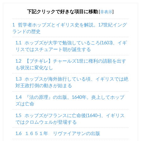
下記クリックで好きな項目に移動
[
非表示
]
1
哲学者ホッブズとイギリス史を解説。17世紀イング
ランドの歴史
1.1
ホッブズが大学で勉強しているころ(1603)、イギ
リスではスチュアート朝が誕生する
1.2
【ブチギレ】チャールズ1世に権利の請願を出す
も状況に変化なし
1.3
ホップスが海外旅行している頃、イギリスでは絶
対王政打倒の動きが始まる
1.4
『法の原理』の出版。1640年。炎上してホッブ
ズは亡命
1.5
ホッブズがフランスに亡命後(1640~)、イギリス
ではクロムウェルが登場する
1.6
１６５１年 リヴァイアサンの出版