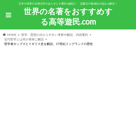
日本や世界の古典文学のあらすじや要約を解説！ 読書法や勉強法の悩みも解決！
世界の名著をおすすめす
る高等遊民.com
HOME
哲学・思想の分かりやすい考察や解説、内容要約
近代哲学とは何か簡単に解説
哲学者ホッブズとイギリス史を解説。17世紀イングランドの歴史