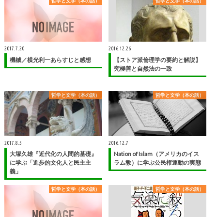
哲学と文学（本の話）
哲学と文学（本の話）
2017.7.20
2016.12.26
機械／横光利一あらすじと感想
【ストア派倫理学の要約と解説】
究極善と自然法の一致
哲学と文学（本の話）
哲学と文学（本の話）
2017.8.5
2016.12.7
大塚久雄『近代化の人間的基礎』
Nation of Islam（アメリカのイス
に学ぶ「進歩的文化人と民主主
ラム教）に学ぶ公民権運動の実態
義」
哲学と文学（本の話）
哲学と文学（本の話）