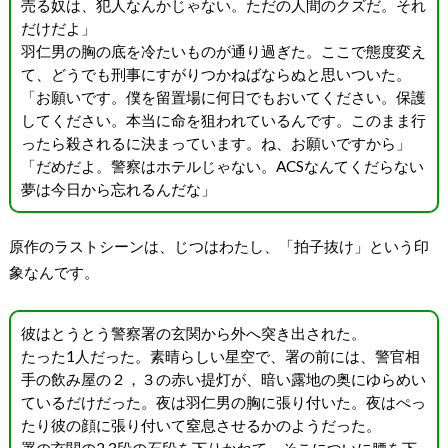
売る奴は、犯人なんかじゃない。ただの人間のクズだ。それ
だけだよ」
羽仁男の胸の底を冷たいものが通り過ぎた。ここで態度変え
て、どうでも刑事にすがりつかねばならぬと思いついた。
「お願いです。僕を留置場に何日でもおいてください。保護
してください。本当に命を狙われているんです。このまま行
ったら殺されるに決まっています。ね、お願いですから」
「だめだよ。警察はホテルじゃない。ACSなんてくだらない
夢は今日から忘れるんだな」
原作のラストシーンは、じつはわたし、「拍子抜け」という印
象なんです。
彼はとうとう警察署の玄関から外へ突き出された。
たった1人だった。素晴らしい星空で、署の前には、警官相
手の飲み屋の２，３の赤い提灯が、暗い露地の奥にゆらめい
ているだけだった。夜は羽仁男の胸に張り付いた。夜はぺっ
たり彼の顔に張り付いて窒息させるかのようだった。
署の玄関の2,3段の石段を下りかねて、そこについに腰を下