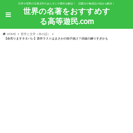
日本や世界の古典文学のあらすじや要約を解説！ 読書法や勉強法の悩みも解決！
世界の名著をおすすめす
る高等遊民.com
HOME
哲学と文学（本の話）
【命売りますネタバレ】原作ラストはまさかの拍子抜け？伏線の練りすぎかも