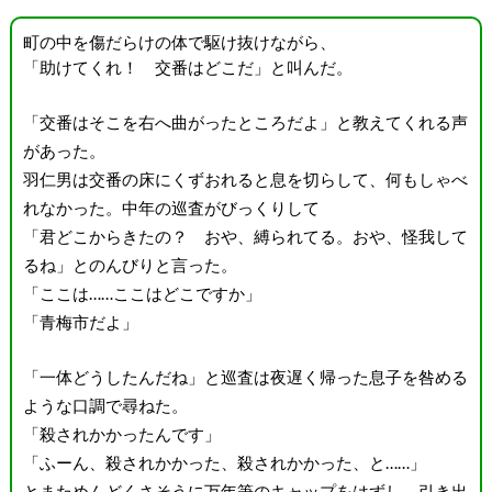
町の中を傷だらけの体で駆け抜けながら、
「助けてくれ！ 交番はどこだ」と叫んだ。
「交番はそこを右へ曲がったところだよ」と教えてくれる声
があった。
羽仁男は交番の床にくずおれると息を切らして、何もしゃべ
れなかった。中年の巡査がびっくりして
「君どこからきたの？ おや、縛られてる。おや、怪我して
るね」とのんびりと言った。
「ここは……ここはどこですか」
「青梅市だよ」
「一体どうしたんだね」と巡査は夜遅く帰った息子を咎める
ような口調で尋ねた。
「殺されかかったんです」
「ふーん、殺されかかった、殺されかかった、と……」
とまためんどくさそうに万年筆のキャップをはずし、引き出