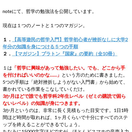
noteにて、哲学の勉強法を公開しています。
現在は１つのノートと１つのマガジン。
１．
【高等遊民の哲学入門】哲学初心者が挫折なしに大学2
年分の知識を身につける５つの手順
２．
【マガジン】プラトン『国家』の要約（全10冊）
１は
「哲学に興味があって勉強したい。でも、どこから手
を付ければいいのかな……」
という方のために書きました。
5つの手順は「絶対挫折しようがない入門書」から始めて、
書かれている作業をこなしていくだけ。
3か月ほどで誰でも哲学科2年生レベル（ゼミの購読で困ら
ないレベル）の知識が身につきます。
3か月というのは、非常に長く見積もった目安です。1日1時
間ほど時間が取れれば、1ヶ月くらいで十分にすべてのステ
ップを終えることができるでしょう。
ちなみに15000文字ほどですが、ほとんどスマホの音声入力