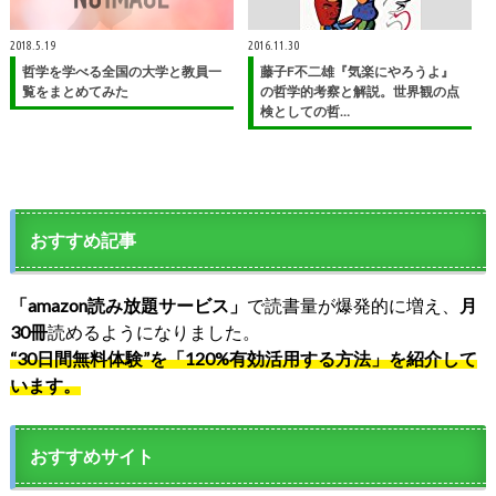
2018.5.19
2016.11.30
哲学を学べる全国の大学と教員一
藤子F不二雄『気楽にやろうよ』
覧をまとめてみた
の哲学的考察と解説。世界観の点
検としての哲…
おすすめ記事
「amazon読み放題サービス」
で読書量が爆発的に増え、
月
30冊
読めるようになりました。
“30日間無料体験”を「120%有効活用する方法」を紹介して
います。
おすすめサイト