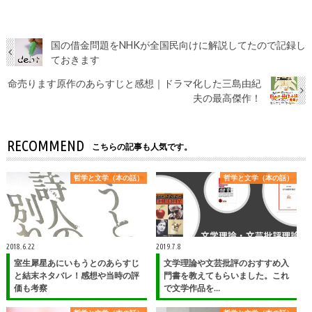
国の借金問題をNHKが全国民向けに解説してたので記録し
ておきます
命売ります原作のあらすじと感想｜ドラマ化した三島由紀
夫の最高傑作！
RECOMMEND
こちらの記事も人気です。
哲学と文学（本の話）
哲学と文学（本の話）
2018.6.22
2019.7.8
室生犀星あにいもうとのあらすじ
文学理論や文芸批評のおすすめ入
と結末ネタバレ！感想や当時の評
門書を教えてもらいました。これ
価も考察
で文学作品を…