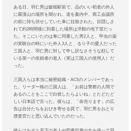
ある日、羽仁男は飯能駅前で、品のいい初老の外人
に羅漢山の場所を聞かれ、道を案内中、商工会議所
の前に待ち伏せしていた車に拉致された。目隠しさ
れて約2時間後に到着した場所は洋館の地下室だっ
た。そこにいたのは車に同乗した男2人と、甲虫の薬
の実験台の時にいた外人3人と、るり子の愛人だった
三国人と、羽仁男に対して申し訳なさそうな顔して
いる第一の依頼者の老人（実は三国人の使用人）だ
った。
三国人らは本当に秘密組織・ACSのメンバーであっ
た。リーダー格の三国人は、「お前は警察の人間で
あるのことをここで白状したらよいね」とたどたど
しい日本語で言った。彼らは、「命売ります」の広
告は自分たちをおびき寄せる罠で、羽仁男をおとり
捜査官だと思い込んでいたのだった。
彼らはわざと手下の老人や図書司書の女を使って羽