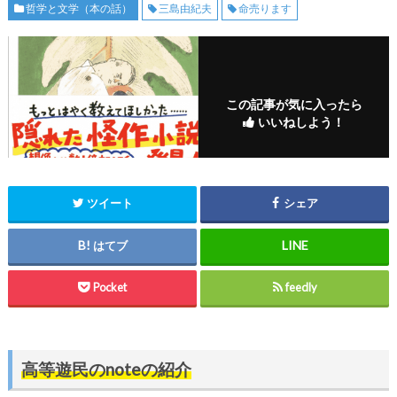
哲学と文学（本の話）
三島由紀夫
命売ります
この記事が気に入ったら
いいねしよう！
ツイート
シェア
はてブ
Pocket
feedly
高等遊民のnoteの紹介