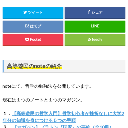
ツイート
シェア
はてブ
Pocket
feedly
高等遊民のnoteの紹介
noteにて、哲学の勉強法を公開しています。
現在は１つのノートと１つのマガジン。
１．
【高等遊民の哲学入門】哲学初心者が挫折なしに大学2
年分の知識を身につける５つの手順
２．
【マガジン】プラトン『国家』の要約（全10冊）