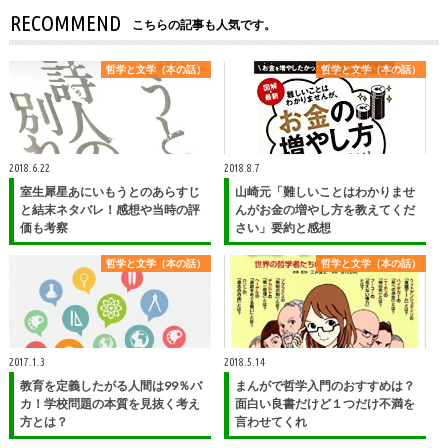
RECOMMEND
こちらの記事も人気です。
哲学と文学（本の話）
哲学と文学（本の話）
2018.6.22
2018.8.7
室生犀星あにいもうとのあらすじ
山崎元「難しいことはわかりませ
と結末ネタバレ！感想や当時の評
んがお金の増やし方を教えてくだ
価も考察
さい」要約と感想
哲学と文学（本の話）
哲学と文学（本の話）
2017.1.3
2018.5.14
教育を定義したがる人間は99％バ
まんがで哲学入門のおすすめは？
カ！学校問題の本質を見抜く考え
面白い良書だけど１つだけ不満を
方とは？
言わせてくれ