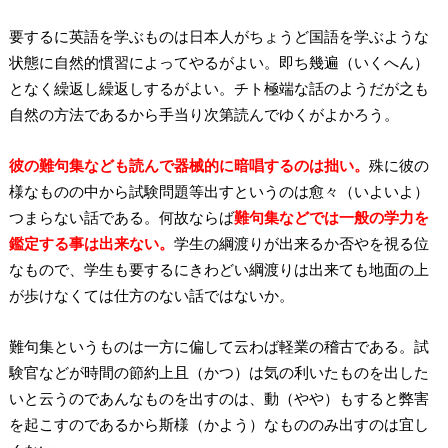
要するに英語を学ぶものは日本人がちょうど国語を学ぶような
状態に自然的慣習によってやるがよい。即ち幾遍（いくへん）
となく繰返し繰返しするがよい。チト極端な話のようだが之も
自然の方法であるから手当り次第読んでゆくがよかろう。
彼の難句集なども読んで器械的に暗唱するのは拙い。
殊に彼の
様なものの中から試験問題等出すというのは愈々（いよいよ）
つまらない話である。何故ならば
難句集などでは一般の学力を
鑑定する事は出来ない。
学生の綱渡りが出来るか否やを視る位
なもので、学生も要するにきわどい綱渡りは出来ても地面の上
が歩けなくては仕方のない話ではないか。
難句集というものは一方に偏して云わば軽業の稽古である。試
験官などが時間の節約上且（かつ）は気の利いたものを出した
いと云うのであんなものを出すのは、動（やや）もすると弊害
を起こすのであるから斯様（かよう）なもののみ出すのは宜し