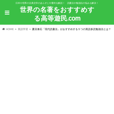
日本や世界の古典文学のあらすじや要約を解説！ 読書法や勉強法の悩みも解決！
世界の名著をおすすめす
る高等遊民.com
HOME
英語学習
夏目漱石「現代読書法」がおすすめする５つの英語多読勉強法とは？