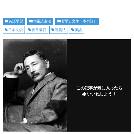
英語学習
大量読書法
哲学と文学（本の話）
日本文学
夏目漱石
読書法
英語
この記事が気に入ったら
いいねしよう！