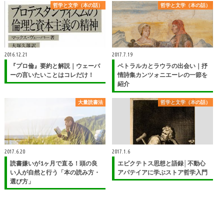
哲学と文学（本の話）
哲学と文学（本の話）
2016.12.21
2017.7.19
『プロ倫』要約と解説｜ウェーバ
ペトラルカとラウラの出会い｜抒
ーの言いたいことはコレだけ！
情詩集カンツォニエーレの一節を
紹介
大量読書法
哲学と文学（本の話）
2017.6.20
2017.1.6
読書嫌いが1ヶ月で直る！頭の良
エピクテトス思想と語録│不動心
い人が自然と行う「本の読み方・
アパテイアに学ぶストア哲学入門
選び方」