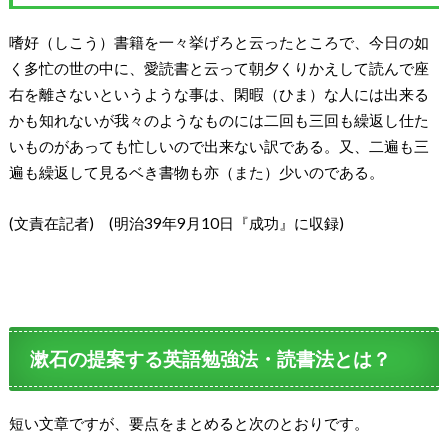
嗜好（しこう）書籍を一々挙げろと云ったところで、今日の如
く多忙の世の中に、愛読書と云って朝夕くりかえして読んで座
右を離さないというような事は、閑暇（ひま）な人には出来る
かも知れないが我々のようなものには二回も三回も繰返し仕た
いものがあっても忙しいので出来ない訳である。又、二遍も三
遍も繰返して見るベき書物も亦（また）少いのである。
(文責在記者) (明治39年9月10日『成功』に収録)
漱石の提案する英語勉強法・読書法とは？
短い文章ですが、要点をまとめると次のとおりです。