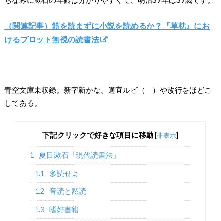
ちなみに漱石の年齢は分かりやすくて、明治39年は39歳です。
（関連記事）筋を読まずに小説を読めるか？『草枕』にお
けるプロット無視の読書法
青空文庫未収録。新字新かな。適宜ルビ（ ）や改行をほどこ
してある。
下記クリックで好きな項目に移動
[
非表示
]
1
夏目漱石「現代読書法」
1.1
多読せよ
1.2
音読と黙読
1.3
嗜好書籍