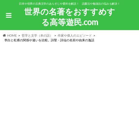
日本や世界の古典文学のあらすじや要約を解説！ 読書法や勉強法の悩みも解決！
世界の名著をおすすめす
る高等遊民.com
HOME
哲学と文学（本の話）
作家や偉人のエピソード
李白と杜甫の関係や違いを比較。詩聖・詩仙の名前や由来の逸話