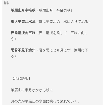
峨眉山月半輪秋
（峨眉山月 半輪の秋）
影入平羌江水流
（影は平羌江の 水に入りて流る）
夜発清渓向三峡
（夜 清渓を発して 三峡に向こ
う）
思君不見下渝州
（君を思えども見えず 渝州に下
る）
【現代語訳】
峨眉山に半月がかかる秋に
月の光が平羌江の水面に映って流れていく。