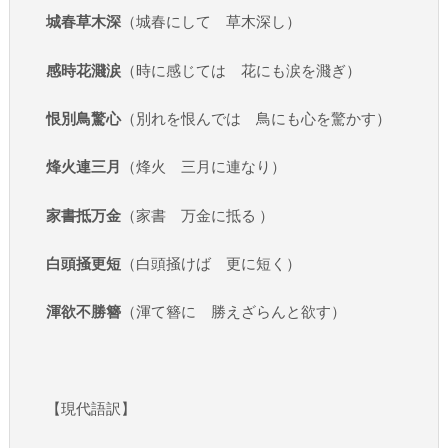
城春草木深
（城春にして 草木深し）
感時花濺涙
（時に感じては 花にも涙を濺ぎ）
恨別鳥驚心
（別れを恨んでは 鳥にも心を驚かす）
烽火連三月
（烽火 三月に連なり）
家書抵万金
（家書 万金に抵る ）
白頭掻更短
（白頭掻けば 更に短く）
渾欲不勝簪
（渾て簪に 勝えざらんと欲す）
【現代語訳】