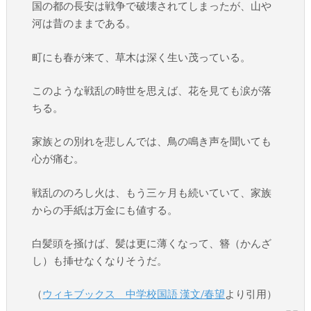
国の都の長安は戦争で破壊されてしまったが、山や
河は昔のままである。
町にも春が来て、草木は深く生い茂っている。
このような戦乱の時世を思えば、花を見ても涙が落
ちる。
家族との別れを悲しんでは、鳥の鳴き声を聞いても
心が痛む。
戦乱ののろし火は、もう三ヶ月も続いていて、家族
からの手紙は万金にも値する。
白髪頭を掻けば、髪は更に薄くなって、簪（かんざ
し）も挿せなくなりそうだ。
（
ウィキブックス 中学校国語 漢文/春望
より引用）