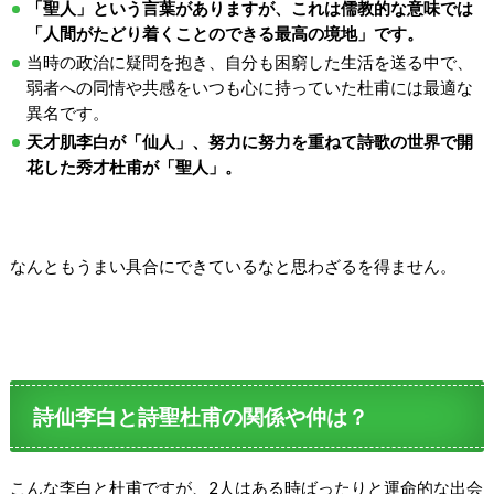
「聖人」という言葉がありますが、これは儒教的な意味では
「人間がたどり着くことのできる最高の境地」です。
当時の政治に疑問を抱き、自分も困窮した生活を送る中で、
弱者への同情や共感をいつも心に持っていた杜甫には最適な
異名です。
天才肌李白が「仙人」、努力に努力を重ねて詩歌の世界で開
花した秀才杜甫が「聖人」。
なんともうまい具合にできているなと思わざるを得ません。
詩仙李白と詩聖杜甫の関係や仲は？
こんな李白と杜甫ですが、2人はある時ばったりと運命的な出会