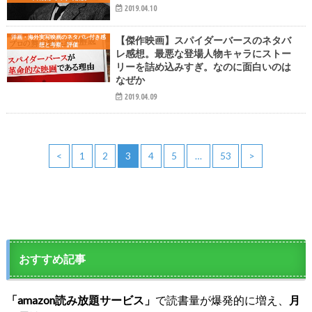
2019.04.10
洋画・海外実写映画のネタバレ付き感
【傑作映画】スパイダーバースのネタバ
想と考察、評価
レ感想。最悪な登場人物キャラにストー
リーを詰め込みすぎ。なのに面白いのは
なぜか
2019.04.09
<
1
2
3
4
5
…
53
>
おすすめ記事
「amazon読み放題サービス」
で読書量が爆発的に増え、
月