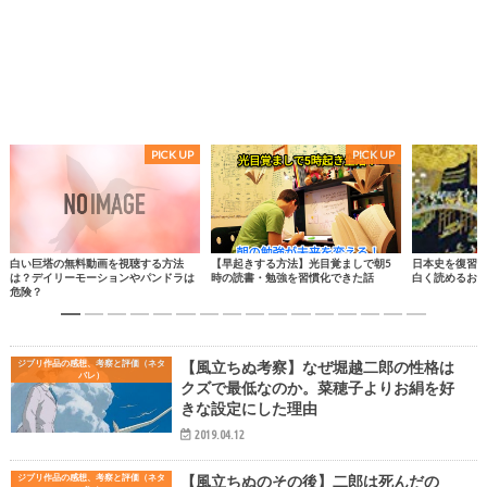
白い巨塔の無料動画を視聴する方法
【早起きする方法】光目覚ましで朝5
日本史を復習
は？デイリーモーションやパンドラは
時の読書・勉強を習慣化できた話
白く読めるお
危険？
ジブリ作品の感想、考察と評価（ネタ
【風立ちぬ考察】なぜ堀越二郎の性格は
バレ）
クズで最低なのか。菜穂子よりお絹を好
きな設定にした理由
2019.04.12
ジブリ作品の感想、考察と評価（ネタ
【風立ちぬのその後】二郎は死んだの