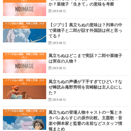
バレ）
か？菜穂子「生きて」の意味を考察
2019.04.12
ジブリ作品の感想、考察と評価（ネタ
【ジブリ】風立ちぬの意味は？列車の中
バレ）
で菜穂子と二郎が話す外国語は何と言っ
てる？
2019.04.12
ジブリ作品の感想、考察と評価（ネタ
風立ちぬはどこまで実話？二郎や菜穂子
バレ）
は実在の人物？
2019.04.12
ジブリ作品の感想、考察と評価（ネタ
風立ちぬの声優が下手すぎてひどい？な
バレ）
ぜ棒読み庵野秀明を宮崎駿は主人公にし
た？
2019.04.12
ジブリ作品の感想、考察と評価（ネタ
風立ちぬの登場人物キャストの一覧とネ
バレ）
タバレあらすじの原作比較。主題歌・音
楽や脚本家と監督の名前などスタッフ情
報まとめ