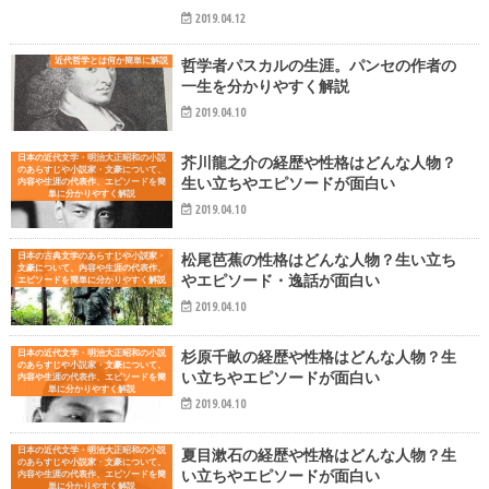
2019.04.12
近代哲学とは何か簡単に解説
哲学者パスカルの生涯。パンセの作者の
一生を分かりやすく解説
2019.04.10
日本の近代文学・明治大正昭和の小説
芥川龍之介の経歴や性格はどんな人物？
のあらすじや小説家・文豪について、
生い立ちやエピソードが面白い
内容や生涯の代表作、エピソードを簡
単に分かりやすく解説
2019.04.10
日本の古典文学のあらすじや小説家・
松尾芭蕉の性格はどんな人物？生い立ち
文豪について、内容や生涯の代表作、
やエピソード・逸話が面白い
エピソードを簡単に分かりやすく解説
2019.04.10
日本の近代文学・明治大正昭和の小説
杉原千畝の経歴や性格はどんな人物？生
のあらすじや小説家・文豪について、
い立ちやエピソードが面白い
内容や生涯の代表作、エピソードを簡
単に分かりやすく解説
2019.04.10
日本の近代文学・明治大正昭和の小説
夏目漱石の経歴や性格はどんな人物？生
のあらすじや小説家・文豪について、
い立ちやエピソードが面白い
内容や生涯の代表作、エピソードを簡
単に分かりやすく解説